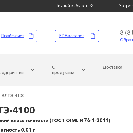
Личный кабинет
Запрос
8 (8
Прайс-лист
PDF-каталог
Обрат
О
О
Доставка
редприятии
продукции
ВЛТЭ-4100
ГОСМЕТР
ТЭ-4100
сокий класс точности (ГОСТ OIML R 76-1-2011)
етность 0,01 г