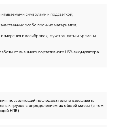
считываемыми символами и подсветкой;
качественных особо прочных материалов;
 измерения и калибровок, с учетом даты и времени
аботы от внешнего портативного USB-аккумулятора
ния, позволяющий последовательно взвешивать
вных грузов с определением их общей массы (в том
ющей НПВ)