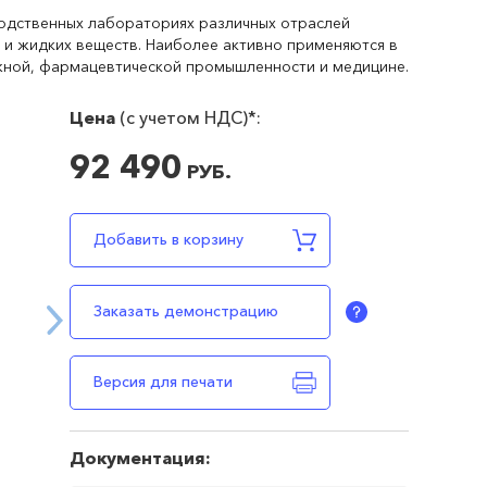
водственных лабораториях различных отраслей
 и жидких веществ. Наиболее активно применяются в
жной, фармацевтической промышленности и медицине.
Цена
(c учетом НДС)*:
92 490
РУБ.
В наличии
92490
RUB
Добавить в корзину
Заказать демонстрацию
Версия для печати
Документация: