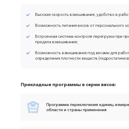
Высокая скорость взвешивания, удобство в рабо
Прикре
Возможность питания весов от персонального к
Даю с
Встроенная система контроля перегрузки при п
персон
предела взвешивания;
полит
Возможность взвешивания под весами для работ
определения плотности веществ (гидростатическо
Прикладные программы в серии весов:
Программа переключения единиц измерен
области и страны применения