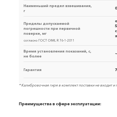
Наименьший предел взвешивания,
0
г
о
Пределы допускаемой
5
погрешности при первичной
с
поверке, мг
согласно ГОСТ OIML R 76-1-2011
Время установления показаний, с,
не более
Гарантия
Запро
* Калибровочная гиря в комплект поставки не входит и
Преимущества в сфере эксплуатации: