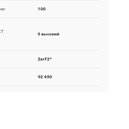
 мг
100
СТ
II высокий
2кгF2*
92 490
×