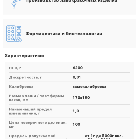
Производство лакокрасочных изделий
Фармацевтика и биотехнологии
Характеристики:
НПВ, г
6200
Дискретность, г
0,01
Калибровка
самокалибровка
Размер чаши / платформы
170х180
весов, мм
Наименьший предел
1,0
взвешивания, г
Цена поверочного деления,
100
мг
Пределы допускаемой
от 1г до 5000г вкл.