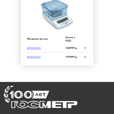
Цена с
Модели весов
НДС
ВЛЭ-4202С
164990 р.
ВЛЭ-6202С
192490 р.