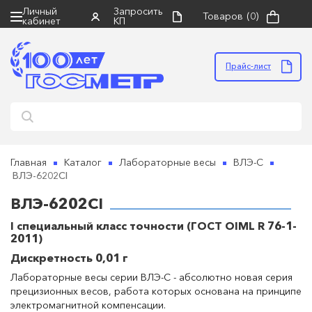
Личный
Запросить
Товаров
(0)
кабинет
КП
×
×
×
Запросить коммерческое
Поиск
Правила направления оборудования
предложение
в ремонт
Прайс-лист
НАЙТИ
• оборудование должно быть чистым, в
упаковке, пригодной для безопасной
транспортировки, в полной комплектации с
руководством по эксплуатации
• к оборудованию обязательно прилагается
сопроводительное письмо и акт неисправности
Главная
Каталог
Лабораторные весы
ВЛЭ-С
(скачать бланк для заполнения можно ниже)
ВЛЭ-6202CI
• грузополучатель: ООО "НПП Госметр" (ИНН
ГОСМЕТР
ВЛЭ-6202CI
7816517580)
• отправка: ТК "Деловые линии" до терминала
I специальный класс точности (ГОСТ OIML R 76-1-
Прикрепить файл
перевозчика в г. Санкт-Петербург (пр. Стачек, д.
2011)
45/2)
Дискретность 0,01 г
•
бланк акта неисправности
(обязателен при
Лабораторные весы серии ВЛЭ-С - абсолютно новая серия
отправке оборудования в ремонт)
прецизионных весов, работа которых основана на принципе
электромагнитной компенсации.