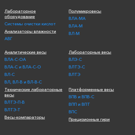
Лабораторное
Полумикровесы
оборудование
ВЛА-МА
Системы очистки кислот
ВЛА-М
Анализаторы влажности
ВЛ-М
АВГ
Аналитические весы
Лабораторные весы
ВЛА-С-ОА
ВЛЭ-С
ВЛА-С и ВЛА-С-О
ВЛТЭ-С
ВЛ-С
ВЛТЭ
ВЛ, ВЛ-В и ВЛ-В-С
Технические лабораторные
Платформенные весы
весы
ВПВ и ВПВ-С
ВЛТЭ-П-В
ВПП и ВПТ
ВЛТЭ-Т
ВПС
Весы-компараторы
Прецизионные гири