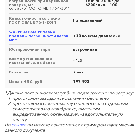
погрешности при первичной
±50; св. 5000г до
поверке, мг
6200г вкл. ±100
согласно ГОСТ OIML R 76-1-2011
Класс точности согласно
I специальный
ГОСТ OIML R 76-1-2011
Фактические типовые
пределы погрешности весов,
±30 во всем диапазоне
мг *
Юстировочная гиря
встроенная
Время установления
~1,5
показаний, с, не более
Гарантия
7 лет
Цена с НДС, руб
197 490
* Данные погрешности могут быть подтверждены по запросу:
протоколом заводских испытаний - бесплатно
протоколом к свидетельству о поверке или отдельным
свидетельством о калибровке, выданным
аккредитованной организацией - за дополнительную
оплату
По
ссылке
вы можете ознакомиться с примером оформления
данного документа