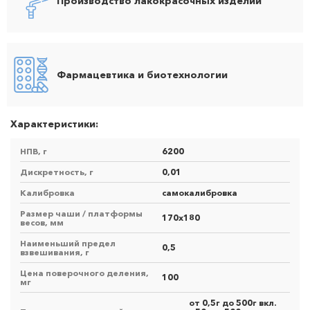
Производство лакокрасочных изделий
Фармацевтика и биотехнологии
Характеристики:
НПВ, г
6200
Дискретность, г
0,01
Калибровка
самокалибровка
Размер чаши / платформы
170х180
весов, мм
Наименьший предел
0,5
взвешивания, г
Цена поверочного деления,
100
мг
от 0,5г до 500г вкл.