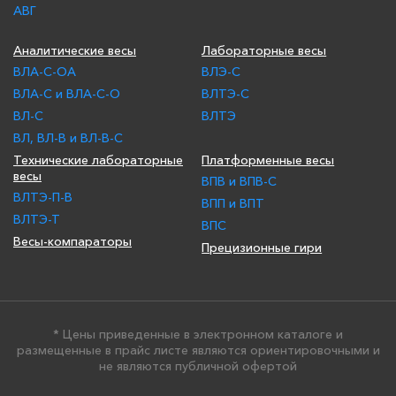
АВГ
Аналитические весы
Лабораторные весы
ВЛА-С-ОА
ВЛЭ-С
ВЛА-С и ВЛА-С-О
ВЛТЭ-С
ВЛ-С
ВЛТЭ
ВЛ, ВЛ-В и ВЛ-В-С
Технические лабораторные
Платформенные весы
весы
ВПВ и ВПВ-С
ВЛТЭ-П-В
ВПП и ВПТ
ВЛТЭ-Т
ВПС
Весы-компараторы
Прецизионные гири
* Цены приведенные в электронном каталоге и
размещенные в прайс листе являются ориентировочными и
не являются публичной офертой