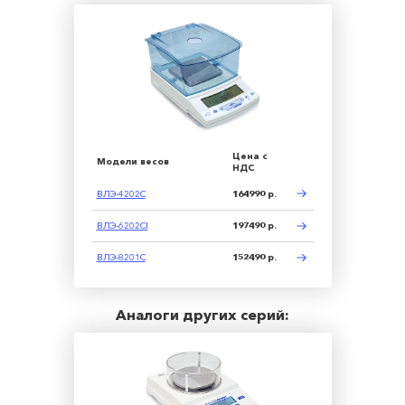
Цена с
Модели весов
НДС
ВЛЭ-4202С
164990 р.
ВЛЭ-6202CI
197490 р.
ВЛЭ-8201С
152490 р.
Аналоги других серий: