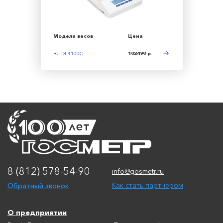
Модели весов
Цена
ВЛТЭ-4100С
102490 р.
8 (812) 578-54-90
info@gosmetr.ru
Обратный звонок
Как стать партнером
О предприятии