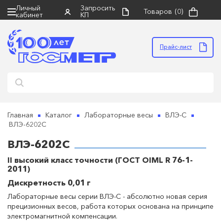
Личный
Запросить
Товаров
(0)
кабинет
КП
×
×
×
Запросить коммерческое
Поиск
Правила направления оборудования
предложение
в ремонт
Прайс-лист
НАЙТИ
• оборудование должно быть чистым, в
упаковке, пригодной для безопасной
транспортировки, в полной комплектации с
руководством по эксплуатации
• к оборудованию обязательно прилагается
сопроводительное письмо и акт неисправности
Главная
Каталог
Лабораторные весы
ВЛЭ-С
(скачать бланк для заполнения можно ниже)
ВЛЭ-6202С
• грузополучатель: ООО "НПП Госметр" (ИНН
ГОСМЕТР
ВЛЭ-6202С
7816517580)
• отправка: ТК "Деловые линии" до терминала
II высокий класс точности (ГОСТ OIML R 76-1-
Прикрепить файл
перевозчика в г. Санкт-Петербург (пр. Стачек, д.
2011)
45/2)
Дискретность 0,01 г
•
бланк акта неисправности
(обязателен при
Лабораторные весы серии ВЛЭ-С - абсолютно новая серия
отправке оборудования в ремонт)
прецизионных весов, работа которых основана на принципе
электромагнитной компенсации.