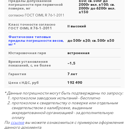
Пределы допускаемой
±50; св. 500г до
погрешности при первичной
2000г вкл. ±100; св.
поверке, мг
2000г до 6200г вкл.
±150
согласно ГОСТ OIML R 76-1-2011
Класс точности согласно
II высокий
ГОСТ OIML R 76-1-2011
Фактические типовые
пределы погрешности весов,
до 500г ±30; св. 500г ±50
мг *
Юстировочная гиря
встроенная
Время установления
~1,5
показаний, с, не более
Гарантия
7 лет
Цена с НДС, руб
192 490
* Данные погрешности могут быть подтверждены по запросу:
протоколом заводских испытаний - бесплатно
протоколом к свидетельству о поверке или отдельным
свидетельством о калибровке, выданным
аккредитованной организацией - за дополнительную
оплату
По
ссылке
вы можете ознакомиться с примером оформления
данного документа