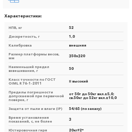
Характеристики:
НПВ, кг
52
Дискретность, г
1,0
Калибровка
внешняя
Размер платформы весов,
350х320
мм
Наименьший предел
50
взвешивания, г
Класс точности по ГОСТ
II высокий
OIML R 76-1-2011
Пределы погрешности
от 50г до 50кг вкл.±5,0;
допускаемой при первичной
св.50кг до 52кг вкл.±10,0
поверке, г
Защита от пыли и влаги (IP)
54/65 (по заказу)
Время установления
3
показаний, с, не более
Юстировочная гиря
20кгF2*