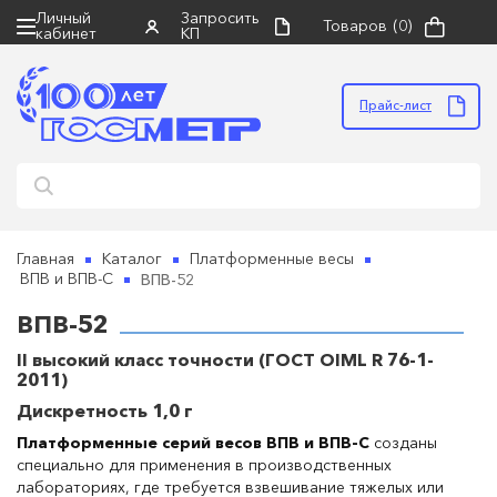
Личный
Запросить
Товаров
(0)
кабинет
КП
×
×
×
Запросить коммерческое
Поиск
Правила направления оборудования
предложение
в ремонт
Прайс-лист
НАЙТИ
• оборудование должно быть чистым, в
упаковке, пригодной для безопасной
транспортировки, в полной комплектации с
руководством по эксплуатации
• к оборудованию обязательно прилагается
сопроводительное письмо и акт неисправности
Главная
Каталог
Платформенные весы
(скачать бланк для заполнения можно ниже)
ВПВ-52
ВПВ и ВПВ-С
• грузополучатель: ООО "НПП Госметр" (ИНН
ГОСМЕТР
ВПВ-52
7816517580)
• отправка: ТК "Деловые линии" до терминала
II высокий класс точности (ГОСТ OIML R 76-1-
Прикрепить файл
перевозчика в г. Санкт-Петербург (пр. Стачек, д.
2011)
45/2)
Дискретность 1,0 г
•
бланк акта неисправности
(обязателен при
Платформенные серий весов ВПВ и ВПВ-С
созданы
отправке оборудования в ремонт)
специально для применения в производственных
лабораториях, где требуется взвешивание тяжелых или