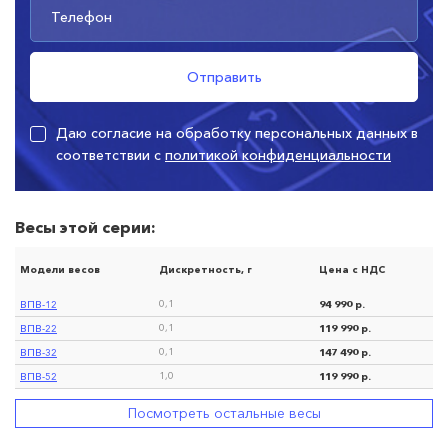
Даю согласие на обработку персональных данных в
соответствии с
политикой конфиденциальности
Весы этой серии:
Модели весов
Дискретность, г
Цена с НДС
ВПВ-12
94 990 р.
0,1
ВПВ-22
119 990 р.
0,1
ВПВ-32
147 490 р.
0,1
ВПВ-52
119 990 р.
1,0
Посмотреть остальные весы