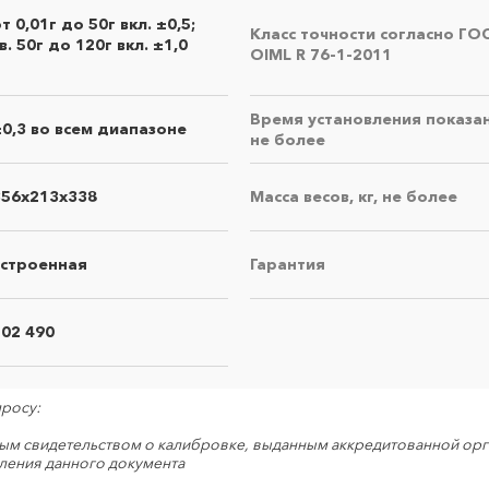
т 0,01г до 50г вкл. ±0,5;
Класс точности согласно ГО
в. 50г до 120г вкл. ±1,0
OIML R 76-1-2011
Время установления показани
±0,3 во всем диапазоне
не более
356х213х338
Масса весов, кг, не более
встроенная
Гарантия
×
Правила направления оборудования в
сить коммерческое предложение
ремонт
202 490
• оборудование должно быть чистым, в упаковке,
пригодной для безопасной транспортировки, в
просу:
полной комплектации с руководством по
×
эксплуатации
Поиск
ным свидетельством о калибровке, выданным аккредитованной орга
ления данного документа
• к оборудованию обязательно прилагается