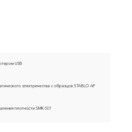
ьютером USB
атического электричества с образцов STABLO AP
еления плотности SMK-501