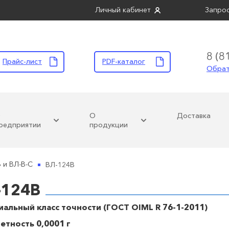
Личный кабинет
Запрос
8 (8
Прайс-лист
PDF-каталог
Обрат
О
О
Доставка
редприятии
продукции
ВЛ-124В
 и ВЛ-В-С
ГОСМЕТР
-124В
циальный класс точности (ГОСТ OIML R 76-1-2011)
етность 0,0001 г