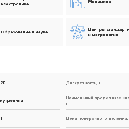
Медицина
электроника
Центры стандарт
Образование и наука
и метрологии
120
Дискретность, г
Наименьший предел взвешив
внутренняя
г
91
Цена поверочного деления,