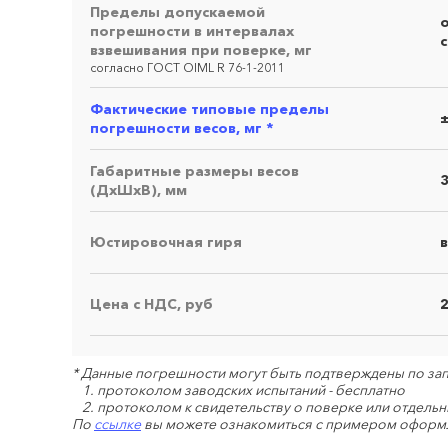
Пределы допускаемой
о
погрешности в интервалах
с
взвешивания при поверке, мг
согласно ГОСТ OIML R 76-1-2011
Фактические типовые пределы
погрешности весов, мг *
Габаритные размеры весов
(ДхШхВ), мм
Юстировочная гиря
Запро
Цена с НДС, руб
* Данные погрешности могут быть подтверждены по за
протоколом заводских испытаний - бесплатно
протоколом к свидетельству о поверке или отдель
По
ссылке
вы можете ознакомиться с примером оформ