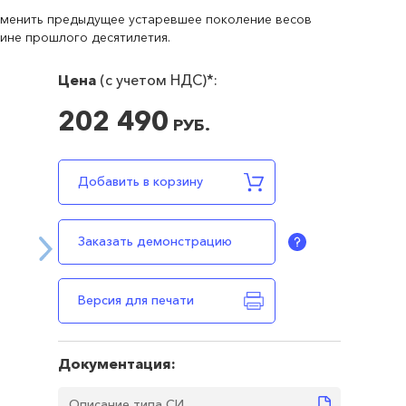
заменить предыдущее устаревшее поколение весов
ине прошлого десятилетия.
Цена
(c учетом НДС)*:
202 490
РУБ.
В наличии
202490
RUB
Добавить в корзину
Заказать демонстрацию
Версия для печати
Документация:
Описание типа СИ