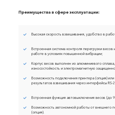
Преимущества в сфере эксплуатации:
Прикре
Даю с
Высокая скорость взвешивания, удобство в рабо
персон
полит
Встроенная система контроля перегрузки весов 
работе в условиях повышенной вибрации;
Корпус весов выполнен из алюминиевого сплава,
износостойкость и электромагнитную защищенно
Возможность подключения принтера (опция) или
результатов взвешивания через интерфейсы RS-23
Встроенная функция автовыключения весов (до 99
Возможность автономной работы от внешнего п
(опция).