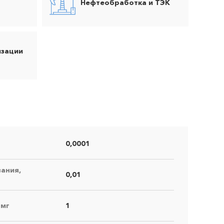
Нефтеобработка и ТЭК
изации
0,0001
ания,
0,01
 мг
1