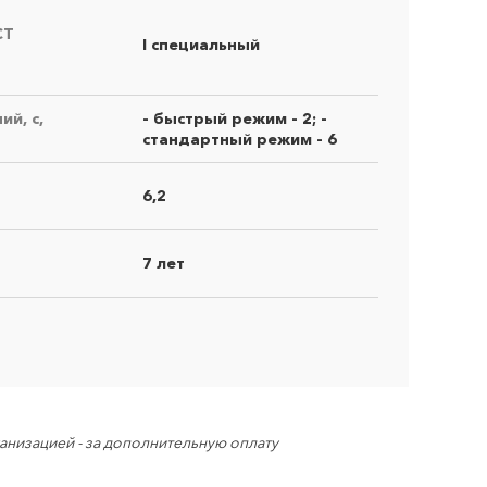
СТ
I специальный
й, с,
- быстрый режим - 2; -
стандартный режим - 6
6,2
7 лет
×
низацией - за дополнительную оплату