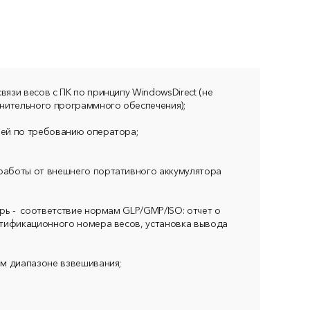
язи весов с ПК по принципу WindowsDirect (не
нительного программного обеспечения);
ей по требованию оператора;
аботы от внешнего портативного аккумулятора
рь - соответствие нормам GLP/GMP/ISO: отчет о
нтификационного номера весов, установка вывода
ем диапазоне взвешивания;