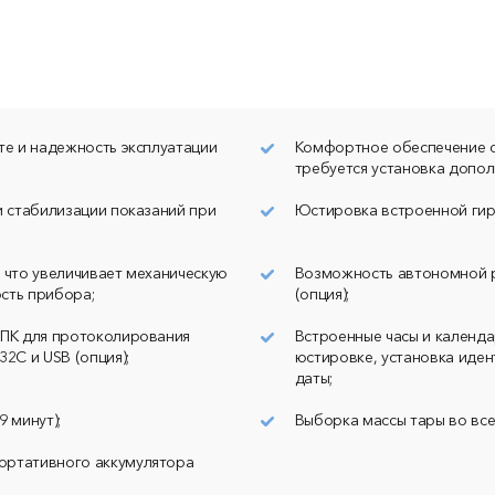
сопроводительное письмо и акт неисправности
НАЙТИ
(скачать бланк для заполнения можно ниже)
• грузополучатель: ООО "НПП Госметр" (ИНН
пить файл
7816517580)
• отправка: ТК "Деловые линии" до терминала
перевозчика в г. Санкт-Петербург (пр. Стачек, д. 45/2)
огласие на обработку
те и надежность эксплуатации
Комфортное обеспечение св
альных данных в соответствии с
Отправить
•
бланк акта неисправности
(обязателен при отправке
икой конфиденциальности
требуется установка допол
оборудования в ремонт)
и стабилизации показаний при
Юстировка встроенной гир
 что увеличивает механическую
Возможность автономной р
сть прибора;
(опция);
 ПК для протоколирования
Встроенные часы и календа
2C и USB (опция);
юстировке, установка иде
даты;
 минут);
Выборка массы тары во вс
ортативного аккумулятора