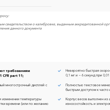
сопроводительное письмо и акт неисправности
НАЙТИ
(скачать бланк для заполнения можно ниже)
• грузополучатель: ООО "НПП Госметр" (ИНН
пить файл
просу:
7816517580)
• отправка: ТК "Деловые линии" до терминала
ным свидетельством о калибровке, выданным аккредитованной орга
перевозчика в г. Санкт-Петербург (пр. Стачек, д. 45/2)
ления данного документа
огласие на обработку
альных данных в соответствии с
Отправить
•
бланк акта неисправности
(обязателен при отправке
икой конфиденциальности
оборудования в ремонт)
уют требованиям
Невероятно быстрая скорос
 СFR part 11;
0,1 мг и ~ 6 секунд при 0,0
ый многострочный дисплей с
Полностью текстовое меню 
быстрым доступом к часто
и изменении температуры
Корпус весов выполнен из 
тки времени (или по желанию
износостойкость и электр