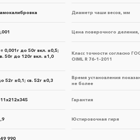
самокалибровка
Диаметр чаши весов, мм
0,001
Цена поверочного деления,
т 0,001г до 50г вкл. ±0,5;
Класс точности согласно ГО
в. 50г до 120г вкл. ±1,0
OIML R 76-1-2011
Время установления показани
о 52г ±0,1; св. 52г ±0,3
×
не более
Правила направления оборудования в
сить коммерческое предложение
ремонт
411х212х345
Гарантия
• оборудование должно быть чистым, в упаковке,
пригодной для безопасной транспортировки, в
,9
Юстировочная гиря
полной комплектации с руководством по
×
эксплуатации
Поиск
• к оборудованию обязательно прилагается
449 990