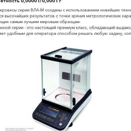
етность 0,00001/0,0001 г
кровесы серии ВЛА-М созданы с использованием новейших техно
ся высочайших результатов с точки зрения метрологических хара
ющих самым лучшим мировым образцам.
анной серии - это настоящий премиум класс, обладающий выда
яет удобным для оператора способом решать любую задачу, со