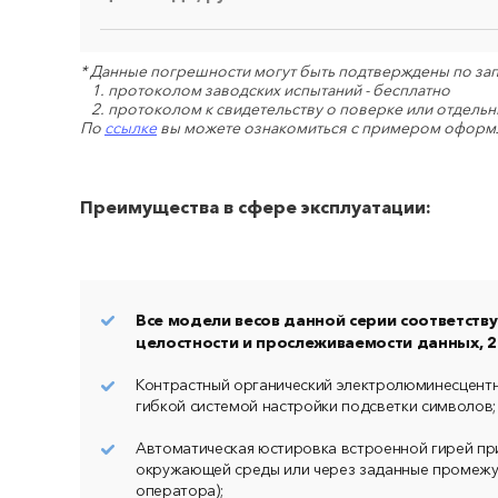
Прикре
* Данные погрешности могут быть подтверждены по за
протоколом заводских испытаний - бесплатно
протоколом к свидетельству о поверке или отдель
По
ссылке
вы можете ознакомиться с примером оформ
Даю с
персон
полит
Преимущества в сфере эксплуатации:
Все модели весов данной серии соответств
целостности и прослеживаемости данных, 21
Контрастный органический электролюминесцентн
гибкой системой настройки подсветки символов;
Автоматическая юстировка встроенной гирей пр
окружающей среды или через заданные промежу
оператора);