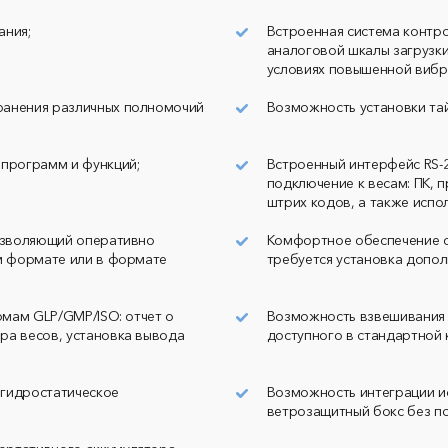
ания;
Встроенная система контр
аналоговой шкалы загрузки
условиях повышенной вибр
ранения различных полномочий
Возможность установки тай
 программ и функций;
Встроенный интерфейс RS-2
подключение к весам: ПК, 
штрих кодов, а также испо
позволяющий оперативно
Комфортное обеспечение св
ом формате или в формате
требуется установка допол
рмам GLP/GMP/ISO: отчет о
Возможность взвешивания
ра весов, установка вывода
доступного в стандартной 
(гидростатическое
Возможность интеграции и
ветрозащитный бокс без по