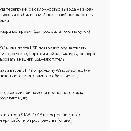
оля перегрузки с возможностью вывода на экран
 весов и стабилизацией показаний при работе в
ации;
мера юстировки (до трех раз в течение суток);
32 и два порта USB позволяют осуществлять
принтера чеков, портативной клавиатуры, сканера
льзовать внешний USB-накопитель;
язи весов с ПК по принципу WindowsDirect (не
нительного программного обеспечения);
 под весами при помощи поддонного крюка
комплектации;
онизатора STABLO AP непосредственно в
тери рабочего пространства (опция);