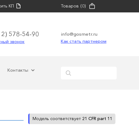
ить КП
Товаров
(0)
12) 578-54-90
info@gosmetr.ru
Как стать партнером
ный звонок
Контакты
21 СFR part 11
Модель соответствует