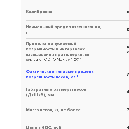
Калибровка
Наименьший предел взвешивания,
г
Пределы допускаемой
о
погрешности в интервалах
с
взвешивания при поверке, мг
согласно ГОСТ OIML R 76-1-2011
Фактические типовые пределы
д
погрешности весов, мг *
Запро
Габаритные размеры весов
(ДхШхВ), мм
Масса весов, кг, не более
7
Цена с НДС, руб