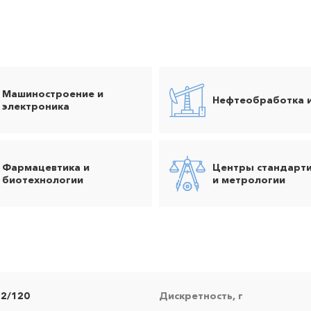
Машиностроение и
Нефтеобработка 
электроника
Фармацевтика и
Центры стандарт
биотехнологии
и метрологии
52/120
Дискретность, г