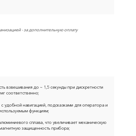
низацией - за дополнительную оплату
ть взвешивания до ~ 1,5 секунды при дискретности
1 мг соответственно;
с удобной навигацией, подсказками для оператора и
 используемым функциям;
алюминиевого сплава, что увеличивает механическую
омагнитную защищенность прибора;