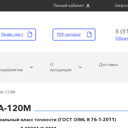
Личный кабинет
Запрос
8 (8
Прайс-лист
PDF-каталог
Обрат
О
О
Доставка
редприятии
продукции
ЛА-120М
ГОСМЕТР
А-120М
циальный класс точности (ГОСТ OIML R 76-1-2011)