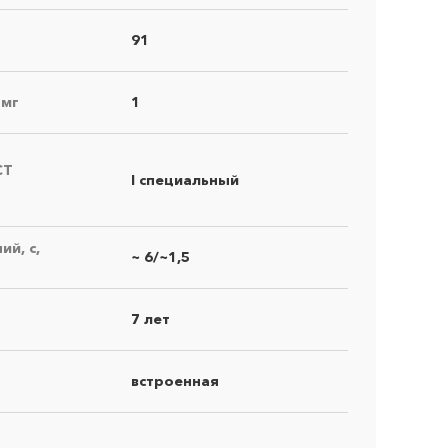
91
 мг
1
СТ
I специальный
й, с,
~ 6/~1,5
×
7 лет
встроенная