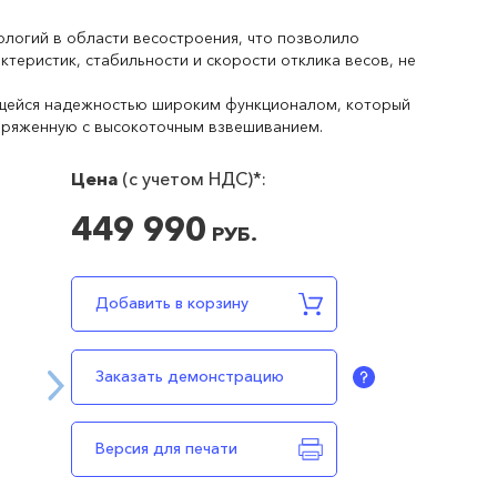
логий в области весостроения, что позволило
ктеристик, стабильности и скорости отклика весов, не
ющейся надежностью широким функционалом, который
пряженную с высокоточным взвешиванием.
Цена
(c учетом НДС)*:
449 990
РУБ.
В наличии
449990
RUB
Добавить в корзину
Заказать демонстрацию
Версия для печати