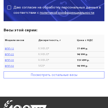
Даю согласие на обработку персональных данных в
соответствии с
политикой конфиденциальности
Весы этой серии:
Модели весов
Дискретность, г
Цена с НДС
ВПП-12
77 490 р.
0,5/(0,2)*
ВПП-22
94 990 р.
0,5/(0,2)*
ВПП-32
112 490 р.
0,5/(0,2)*
ВПП-52
94 990 р.
5/(2)*
Посмотреть остальные весы