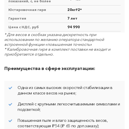
показаний, с, не более
Юстировочная гиря
20кгF2*
Гарантия
7 лет
Цена с НДС, руб
94 990
* Для весов в скобках указана дискретность при
использовании по желанию оператора стандартной
встроенной функции «повышенная точность»
* Калибровочная гиря в комплект поставки не входит и
приобретается отдельно.
Преимущества в сфере эксплуатации:
Одна из самых высоких скоростей стабилизации в
данном классе весов на рынке;
Дисплей с крупными легкосчитываемыми символами и
подсветкой;
Повышенная пыле и влаго защищенность весов,
соответствующая IP54 (IP 65 по доп.заказу);