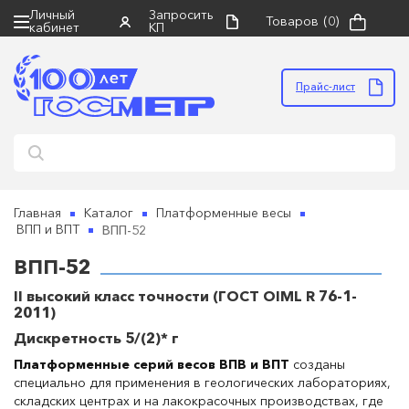
Личный
Запросить
Товаров
(0)
кабинет
КП
×
×
×
Запросить коммерческое
Поиск
Правила направления оборудования
предложение
в ремонт
Прайс-лист
НАЙТИ
• оборудование должно быть чистым, в
упаковке, пригодной для безопасной
транспортировки, в полной комплектации с
руководством по эксплуатации
• к оборудованию обязательно прилагается
сопроводительное письмо и акт неисправности
Главная
Каталог
Платформенные весы
(скачать бланк для заполнения можно ниже)
ВПП-52
ВПП и ВПТ
• грузополучатель: ООО "НПП Госметр" (ИНН
ГОСМЕТР
ВПП-52
7816517580)
• отправка: ТК "Деловые линии" до терминала
II высокий класс точности (ГОСТ OIML R 76-1-
Прикрепить файл
перевозчика в г. Санкт-Петербург (пр. Стачек, д.
2011)
45/2)
Дискретность 5/(2)* г
•
бланк акта неисправности
(обязателен при
Платформенные серий весов ВПВ и ВПТ
созданы
отправке оборудования в ремонт)
специально для применения в геологических лабораториях,
складских центрах и на лакокрасочных производствах, где