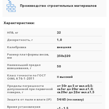
Производство строительных материалов
Характеристики:
НПВ, кг
32
Дискретность, г
1,0
Калибровка
внешняя
Размер платформы весов,
350х320
мм
Наименьший предел
50
взвешивания, г
Класс точности по ГОСТ
II высокий
OIML R 76-1-2011
Пределы погрешности
от 50г до 5 кг вкл.±0,5;
допускаемой при первичной
св.5кг до 20кг вкл.±1,0;
поверке, г
св.20кг до 32кг вкл.±1,5
Защита от пыли и влаги (IP)
54/65 (по заказу)
Время установления
~1 - 1,5