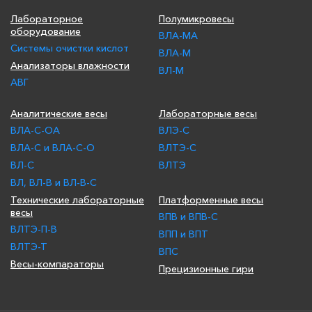
Лабораторное
Полумикровесы
оборудование
ВЛА-МА
Системы очистки кислот
ВЛА-М
Анализаторы влажности
ВЛ-М
АВГ
Аналитические весы
Лабораторные весы
ВЛА-С-ОА
ВЛЭ-С
ВЛА-С и ВЛА-С-О
ВЛТЭ-С
ВЛ-С
ВЛТЭ
ВЛ, ВЛ-В и ВЛ-В-С
Технические лабораторные
Платформенные весы
весы
ВПВ и ВПВ-С
ВЛТЭ-П-В
ВПП и ВПТ
ВЛТЭ-Т
ВПС
Весы-компараторы
Прецизионные гири