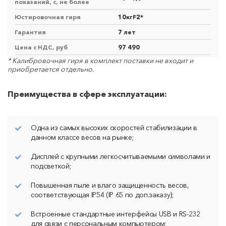
показаний, с, не более
Юстировочная гиря
10кгF2*
Гарантия
7 лет
Цена с НДС, руб
97 490
* Калибровочная гиря в комплект поставки не входит и
приобретается отдельно.
Преимущества в сфере эксплуатации:
Одна из самых высоких скоростей стабилизации в
данном классе весов на рынке;
Дисплей с крупными легкосчитываемыми символами и
подсветкой;
Повышенная пыле и влаго защищенность весов,
соответствующая IP54 (IP 65 по доп.заказу);
Встроенные стандартные интерфейсы USB и RS-232
для связи с персональным компьютером;