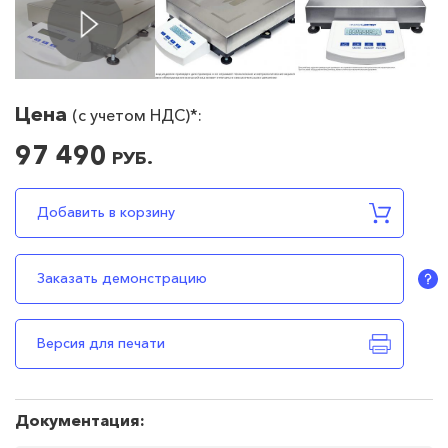
Цена
(c учетом НДС)*:
97 490
РУБ.
97490
RUB
В наличии
Добавить в корзину
Заказать демонстрацию
Версия для печати
Документация: