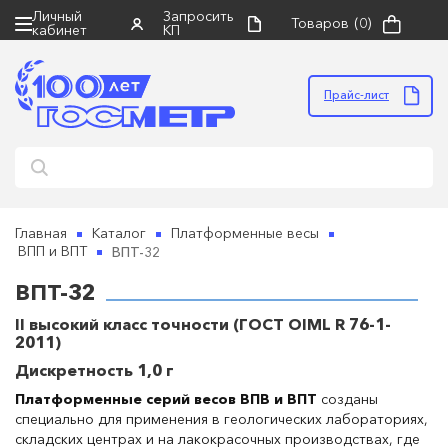
Личный
Запросить
Товаров
(0)
кабинет
КП
×
×
×
Запросить коммерческое
Поиск
Правила направления оборудования
предложение
в ремонт
Прайс-лист
НАЙТИ
• оборудование должно быть чистым, в
упаковке, пригодной для безопасной
транспортировки, в полной комплектации с
руководством по эксплуатации
• к оборудованию обязательно прилагается
сопроводительное письмо и акт неисправности
Главная
Каталог
Платформенные весы
(скачать бланк для заполнения можно ниже)
ВПТ-32
ВПП и ВПТ
• грузополучатель: ООО "НПП Госметр" (ИНН
ГОСМЕТР
ВПТ-32
7816517580)
• отправка: ТК "Деловые линии" до терминала
II высокий класс точности (ГОСТ OIML R 76-1-
Прикрепить файл
перевозчика в г. Санкт-Петербург (пр. Стачек, д.
2011)
45/2)
Дискретность 1,0 г
•
бланк акта неисправности
(обязателен при
Платформенные серий весов ВПВ и ВПТ
созданы
отправке оборудования в ремонт)
специально для применения в геологических лабораториях,
складских центрах и на лакокрасочных производствах, где